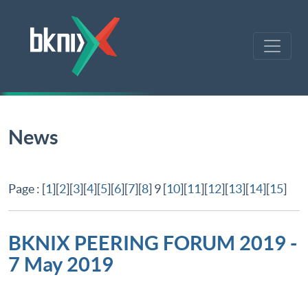
News
Page : [
1
][
2
][
3
][
4
][
5
][
6
][
7
][
8
] 9 [
10
][
11
][
12
][
13
][
14
][
15
]
BKNIX PEERING FORUM 2019 -
7 May 2019