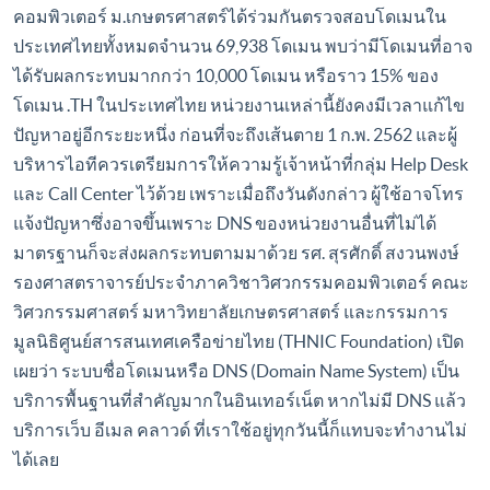
คอมพิวเตอร์ ม.เกษตรศาสตร์ได้ร่วมกันตรวจสอบโดเมนใน
ประเทศไทยทั้งหมดจำนวน 69,938 โดเมน พบว่ามีโดเมนที่อาจ
ได้รับผลกระทบมากกว่า 10,000 โดเมน หรือราว 15% ของ
โดเมน .TH ในประเทศไทย หน่วยงานเหล่านี้ยังคงมีเวลาแก้ไข
ปัญหาอยู่อีกระยะหนึ่ง ก่อนที่จะถึงเส้นตาย 1 ก.พ. 2562 และผู้
บริหารไอทีควรเตรียมการให้ความรู้เจ้าหน้าที่กลุ่ม Help Desk
และ Call Center ไว้ด้วย เพราะเมื่อถึงวันดังกล่าว ผู้ใช้อาจโทร
แจ้งปัญหาซึ่งอาจขึ้นเพราะ DNS ของหน่วยงานอื่นที่ไม่ได้
มาตรฐานก็จะส่งผลกระทบตามมาด้วย รศ. สุรศักดิ์ สงวนพงษ์
รองศาสตราจารย์ประจำภาควิชาวิศวกรรมคอมพิวเตอร์ คณะ
วิศวกรรมศาสตร์ มหาวิทยาลัยเกษตรศาสตร์ และกรรมการ
มูลนิธิศูนย์สารสนเทศเครือข่ายไทย (THNIC Foundation) เปิด
เผยว่า ระบบชื่อโดเมนหรือ DNS (Domain Name System) เป็น
บริการพื้นฐานที่สำคัญมากในอินเทอร์เน็ต หากไม่มี DNS แล้ว
บริการเว็บ อีเมล คลาวด์ ที่เราใช้อยู่ทุกวันนี้ก็แทบจะทำงานไม่
ได้เลย