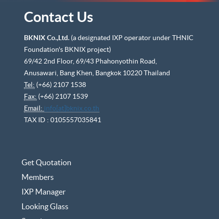
Contact Us
BKNIX Co.,Ltd.
(a designated IXP operator under THNIC
Foundation's BKNIX project)
69/42 2nd Floor, 69/43 Phahonyothin Road,
Anusawari, Bang Khen, Bangkok 10220 Thailand
Tel:
(+66) 2107 1538
Fax:
(+66) 2107 1539
Email:
info[at]bknix.co.th
TAX ID : 0105557035841
Get Quotation
Members
IXP Manager
Looking Glass