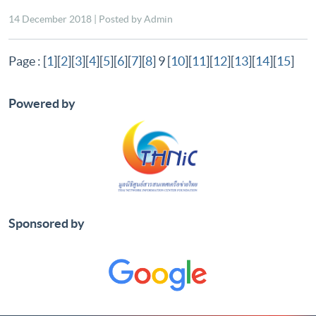
14 December 2018 | Posted by Admin
Page : [
1
][
2
][
3
][
4
][
5
][
6
][
7
][
8
] 9 [
10
][
11
][
12
][
13
][
14
][
15
]
Powered by
Sponsored by