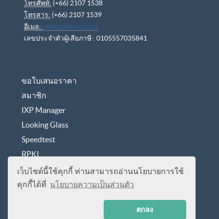
โทรศัพท์:
(+66) 2107 1538
โทรสาร:
(+66) 2107 1539
อีเมล:
info[at]bknix.co.th
เลขประจำตัวผู้เสียภาษี : 0105557035841
ขอใบเสนอราคา
สมาชิก
IXP Manager
Looking Glass
Speedtest
RPKI
นโยบายการคุ้มครองข้อมูลส่วนบุคคล
เว็บไซต์นี้ใช้คุกกี้ ท่านสามารถอ่านนโยบายการใช้
คุกกี้ได้ที่
นโยบายความเป็นส่วนตัว
ตกลง