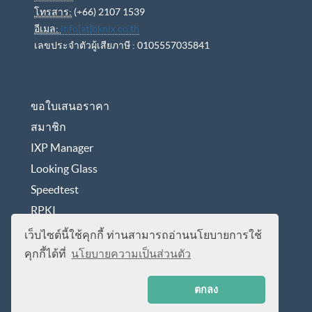
โทรสาร:
(+66) 2107 1539
อีเมล:
info[at]bknix.co.th
เลขประจำตัวผู้เสียภาษี : 0105557035841
ขอใบเสนอราคา
สมาชิก
IXP Manager
Looking Glass
Speedtest
RPKI
นโยบายการคุ้มครองข้อมูลส่วนบุคคล
เว็บไซต์นี้ใช้คุกกี้ ท่านสามารถอ่านนโยบายการใช้
คุกกี้ได้ที่
นโยบายความเป็นส่วนตัว
ตกลง