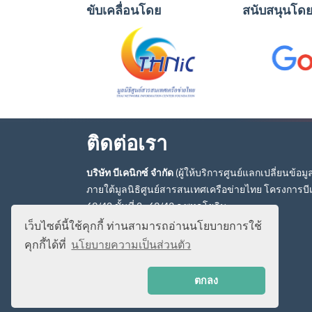
ขับเคลื่อนโดย
สนับสนุนโด
ติดต่อเรา
บริษัท บีเคนิกซ์ จำกัด
(ผู้ให้บริการศูนย์แลกเปลี่ยนข้อม
ภายใต้มูลนิธิศูนย์สารสนเทศเครือข่ายไทย โครงการบีเ
69/42 ชั้นที่ 2 , 69/43 ถ.พหลโยธิน
แขวงอนุสาวรีย์ เขตบางเขน กรุงเทพฯ 10220
เว็บไซต์นี้ใช้คุกกี้ ท่านสามารถอ่านนโยบายการใช้
โทรศัพท์:
(+66) 2107 1538
คุกกี้ได้ที่
นโยบายความเป็นส่วนตัว
โทรสาร:
(+66) 2107 1539
อีเมล:
info[at]bknix.co.th
ตกลง
เลขประจำตัวผู้เสียภาษี : 0105557035841