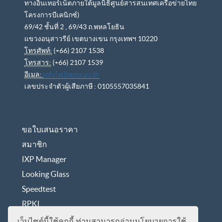
ทางอินเทอร์เน็ตภายใต้มูลนิธิศูนย์สารสนเทศเครือข่ายไทย
โครงการบีเคนิกซ์)
69/42 ชั้นที่ 2 , 69/43 ถ.พหลโยธิน
แขวงอนุสาวรีย์ เขตบางเขน กรุงเทพฯ 10220
โทรศัพท์:
(+66) 2107 1538
โทรสาร:
(+66) 2107 1539
อีเมล:
info[at]bknix.co.th
เลขประจำตัวผู้เสียภาษี : 0105557035841
ขอใบเสนอราคา
สมาชิก
IXP Manager
Looking Glass
Speedtest
RPKI
นโยบายการคุ้มครองข้อมูลส่วนบุคคล
เว็บไซต์นี้ใช้คุกกี้ ท่านสามารถอ่านนโยบายการใช้