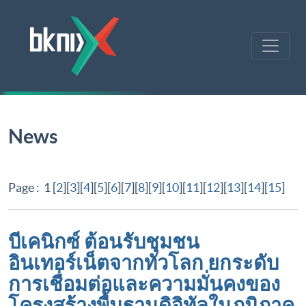
News
Page : 1 [
2
][
3
][
4
][
5
][
6
][
7
][
8
][
9
][
10
][
11
][
12
][
13
][
14
][
15
]
บีเคนิกซ์ ต้อนรับชุมชน
อินเทอร์เน็ตจากทั่วโลก ยกระดับ
การเชื่อมต่อและความมั่นคงของ
โครงสร้างพื้นฐานดิจิทัลในภูมิภาค