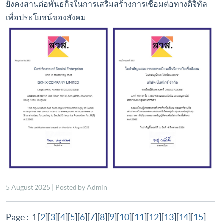
ยังคงสานต่อพันธกิจในการเสริมสร้างการเชื่อมต่อทางดิจิทัล
เพื่อประโยชน์ของสังคม
5 August 2025 | Posted by Admin
Page : 1 [
2
][
3
][
4
][
5
][
6
][
7
][
8
][
9
][
10
][
11
][
12
][
13
][
14
][
15
]