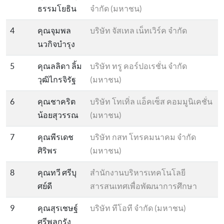
ธรรมโยธิน
จำกัด (มหาชน)
4
คุณจุมพล
บริษัท จัสเทล เน็ทเวิร์ค จำกัด
นวกิจบำรุง
5
คุณลลิดา ลิ้ม
บริษัท ทรู คอร์ปอเรชั่น จำกัด
วุฒิไกรจิรัฐ
(มหาชน)
6
คุณชาคริต
บริษัท โทเทิ่ล แอ็คเซ็ส คอมมูนิเคชั่น
น้อยสุวรรณ
(มหาชน)
7
คุณพีรเดช
บริษัท กสท โทรคมนาคม จำกัด
ศิริพร
(มหาชน)
8
คุณทวี ศรีบุ
สำนักงานบริหารเทคโนโลยี
ศย์ดี
สารสนเทศเพื่อพัฒนาการศึกษา
9
คุณสุรเชษฐ์
บริษัท ทีโอที จำกัด (มหาชน)
ศรีพลกรัง